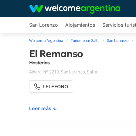
San Lorenzo
Alojamientos
Servicios turís
Welcome Argentina
Turismo en Salta
San Lorenzo
El Remanso
Hosterías
Alberdi Nº 2219
,
San Lorenzo
,
Salta
TELÉFONO
Leer más ↓