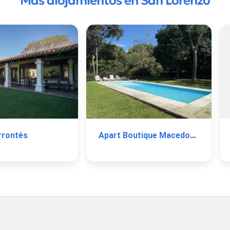
Más alojamientos en San Lorenzo
rrontés
Apart Boutique Macedonia