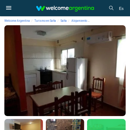
Es
Welcome Argentina
Turismo en Salta
Salta
Alojamiento
Apart Hoteles Apart Hotel del