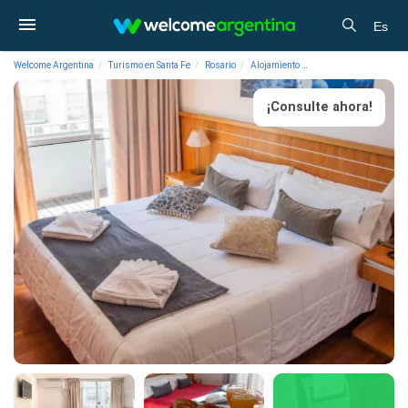
Es
Welcome Argentina
Turismo en Santa Fe
Rosario
Alojamiento
Departamentos de Alqu
¡Consulte ahora!