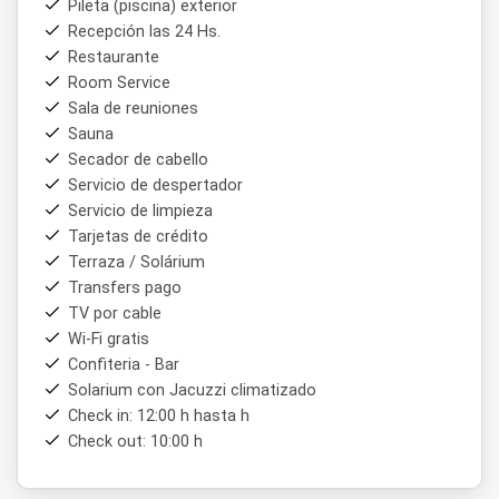
Pileta (piscina) exterior
Gracias a su ubicación en el corazón de
Rosario
, el
Plaza
Recepción las 24 Hs.
Real Suites Hotel
permite acceder fácilmente a los
Restaurante
principales puntos de interés de la ciudad, convirtiéndose
en una base ideal para explorar la costanera del Río Paraná,
Room Service
el Monumento a la Bandera y el centro comercial y cultural
Sala de reuniones
rosarino.
Sauna
Secador de cabello
Servicio de despertador
Servicio de limpieza
Tarjetas de crédito
Terraza / Solárium
Transfers pago
TV por cable
Wi-Fi gratis
Confiteria - Bar
Solarium con Jacuzzi climatizado
Check in: 12:00 h hasta h
Check out: 10:00 h