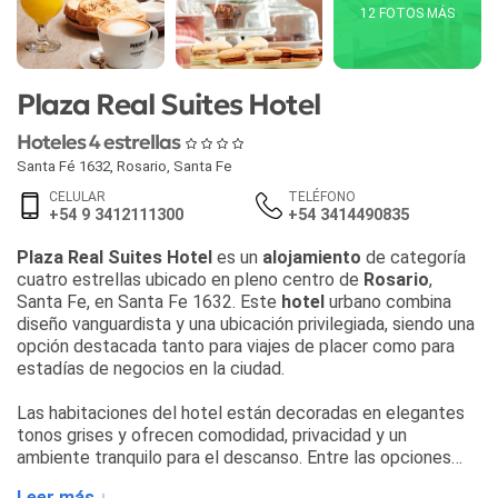
12 FOTOS MÁS
Plaza Real Suites Hotel
Hoteles 4 estrellas
Santa Fé 1632
,
Rosario
,
Santa Fe
CELULAR
TELÉFONO
+54 9 3412111300
+54 3414490835
Plaza Real Suites Hotel
es un
alojamiento
de categoría
cuatro estrellas ubicado en pleno centro de
Rosario
,
Santa Fe, en Santa Fe 1632. Este
hotel
urbano combina
diseño vanguardista y una ubicación privilegiada, siendo una
opción destacada tanto para viajes de placer como para
estadías de negocios en la ciudad.
Las habitaciones del hotel están decoradas en elegantes
tonos grises y ofrecen comodidad, privacidad y un
ambiente tranquilo para el descanso. Entre las opciones
disponibles se encuentran:
Leer más ↓