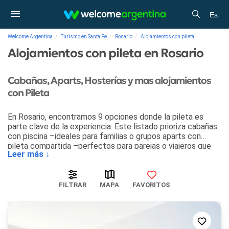
Es
Welcome Argentina
Turismo en Santa Fe
Rosario
Alojamientos con pileta
Alojamientos con pileta en Rosario
Cabañas, Aparts, Hosterías y mas alojamientos
con Pileta
En Rosario, encontramos 9 opciones donde la pileta es
parte clave de la experiencia. Este listado prioriza cabañas
con piscina –ideales para familias o grupos aparts con
pileta compartida –perfectos para parejas o viajeros que
Leer más ↓
prefieren un estilo más práctico–. Para quienes priorizan
servicios completos, también incluimos hoteles y hosterías
con áreas de natación bien mantenidas. La información
concreta que necesitas, contacto directo para obtener el
FILTRAR
MAPA
FAVORITOS
mejor precio y sin comisiones..