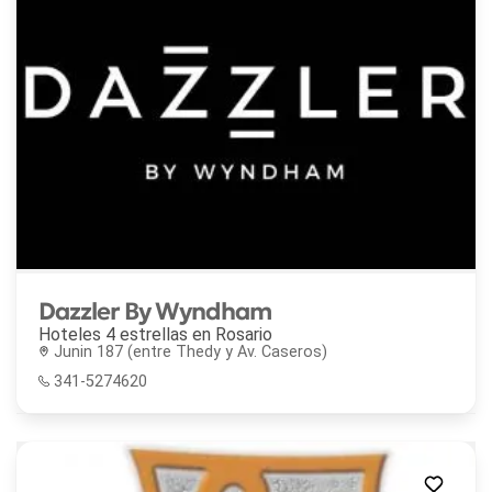
Dazzler By Wyndham
Hoteles 4 estrellas en
Rosario
Junin 187 (entre Thedy y Av. Caseros)
341-5274620