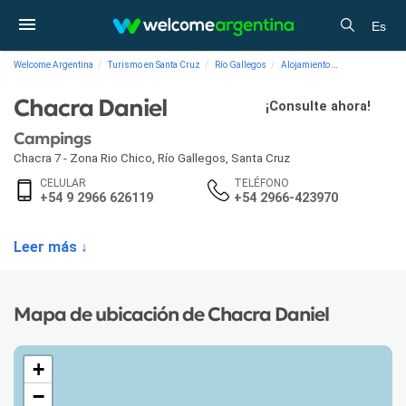
Es
Welcome Argentina
Turismo en Santa Cruz
Río Gallegos
Alojamiento
Campings Chac
Chacra Daniel
¡Consulte ahora!
Campings
Chacra 7 - Zona Rio Chico
,
Río Gallegos
,
Santa Cruz
CELULAR
TELÉFONO
+54 9 2966 626119
+54 2966-423970
Leer más ↓
Mapa de ubicación de Chacra Daniel
+
−