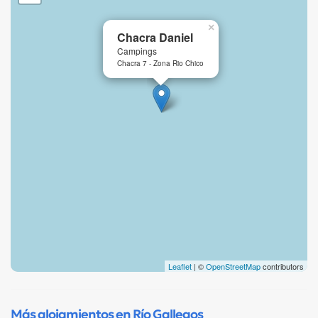
×
Chacra Daniel
Campings
Chacra 7 - Zona Rio Chico
Leaflet
| ©
OpenStreetMap
contributors
Más alojamientos en Río Gallegos