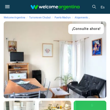
Es
Welcome Argentina
Turismo en Chubut
Puerto Madryn
Alojamiento
Departamentos d
¡Consulte ahora!