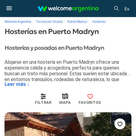
Es
Welcome Argentina
Turismo en Chubut
Puerto Madryn
Hosterías
Hosterías en Puerto Madryn
Hosterías y posadas en Puerto Madryn
Alojarse en una hostería en Puerto Madryn ofrece una
experiencia cálida y acogedora, perfecta para quienes
buscan un trato más personal. Estas suelen estar ubicadas
en entornos tranquilos, rodeadas de naturaleza, lo que
Leer más ↓
garantiza descanso y desconexión.
Además, brindan servicios básicos como desayuno incluido
y limpieza diaria, combinando comodidad con una atención
FILTRAR
MAPA
FAVORITOS
cercana. Las hosterías en Puerto Madryn son una
excelente opción para quienes desean explorar las sierras y
los atractivos locales, sin renunciar a un ambiente familiar y
tranquilo. Suelen ser más económicas que los hoteles,
ofreciendo una excelente relación calidad-precio.