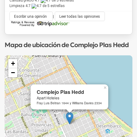
Calidad/precio 4.7
Limpieza 4.7
Escribir una opinión
|
Leer todas las opiniones
Mapa de ubicación de Complejo Plas Hedd
+
−
×
Complejo Plas Hedd
Apart Hoteles
Fray Luis Beltran 1644 y Williams Davies 2334