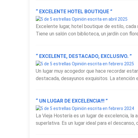
“ EXCELENTE HOTEL BOUTIQUE ”
El restó de
La Vieja Hostería
es otro de sus gran
Opinión escrita en abril 2025
nutre de productos frescos, muchos de ellos prove
Excelente lugar, hotel boutique de estilo, cada 
proveniente de bodegas pequeñas y personalizada
Tiene un salón con biblioteca, un jardín con flor
momentos más destacados es el servicio de té en pa
combinación equilibrada de sabores dulces y sala
“ EXCELENTE, DESTACADO, EXCLUSIVO. ”
Ubicada en una zona donde el sonido del mar y el
Opinión escrita en febrero 2025
Hostería
se encuentra a minutos de las playas y 
Un lugar muy acogedor que hace recordar estar e
ofreciendo un equilibrio perfecto entre tranquilidad
destacada, desayunos exquisitos. La atención e
“ UN LUGAR DE EXCELENCIA!!! ”
Opinión escrita en febrero 2024
La Vieja Hostería es un lugar de excelencia, la 
superlativa. Es un lugar ideal para el descanso, d