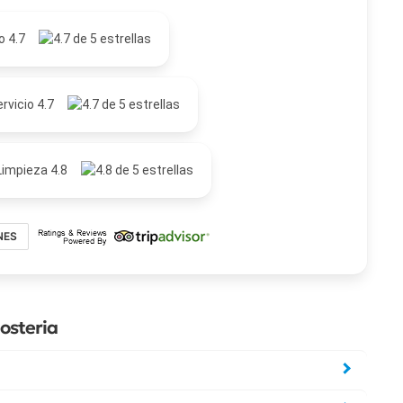
o 4.7
rvicio 4.7
Limpieza 4.8
NES
osteria