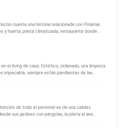
des atractivos. Su propuesta de cocina casera de autor se
nientes de la huerta propia. La selección de vinos,
rincón cuenta una historia relacionada con Pinamar.
s, acompaña a la perfección cada plato. Uno de sus
es y huerta, pileta climatizada, restaurante donde...
sos, ideal para disfrutar en la galería o el jardín, con una
dos elaborados artesanalmente.
 perfume del bosque se mezclan de forma natural,
La Vieja
muy cerca de los principales paseos de Pinamar,
n el living de casa. Estético, ordenado, una limpieza
 y cercanía a los sitios de interés de la ciudad.
s impecable, siempre están pendientes de las...
atención de todo el personal es de una calidez
esde sus jardines con pérgolas, la pileta al aire...