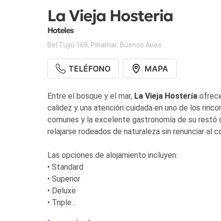
La Vieja Hosteria
Hoteles
Del Tuyú 169
,
Pinamar
,
Buenos Aires
TELÉFONO
MAPA
Entre el bosque y el mar,
La Vieja Hostería
ofrece
calidez y una atención cuidada en uno de los rinc
comunes y la excelente gastronomía de su restó 
relajarse rodeados de naturaleza sin renunciar al c
Las opciones de alojamiento incluyen:
• Standard
• Superior
• Deluxe
• Triple
• Master Suite