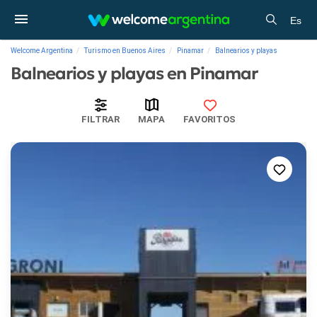
Es
Welcome Argentina
Turismo en Buenos Aires
Pinamar
Balnearios y playas
Balnearios y playas en Pinamar
FILTRAR
MAPA
FAVORITOS