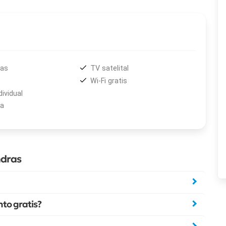
das
TV satelital
Wi-Fi gratis
dividual
a
ndras
to gratis?