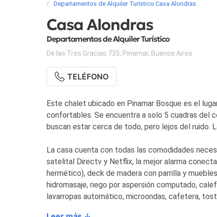
Departamentos de Alquiler Turístico Casa Alondras
Casa Alondras
Departamentos de Alquiler Turístico
De las Tres Gracias 735
,
Pinamar
,
Buenos Aires
TELÉFONO
Este chalet ubicado en Pinamar Bosque es el lugar 
confortables. Se encuentra a solo 5 cuadras del ce
buscan estar cerca de todo, pero lejos del ruido. L
La casa cuenta con todas las comodidades necesa
satelital Directv y Netflix, la mejor alarma conect
hermético), deck de madera con parrilla y muebles 
hidromasaje, riego por aspersión computado, calef
lavarropas automático, microondas, cafetera, tos
Leer más ↓