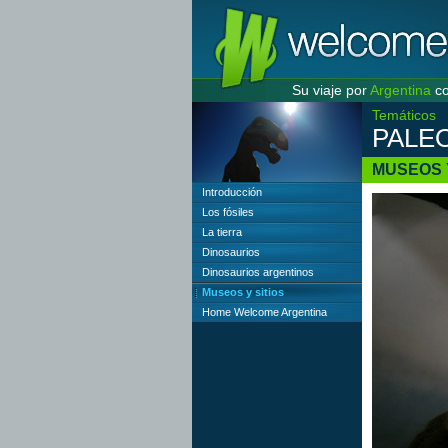
Su viaje por
Argentina
co
Temáticos
PALE
MUSEOS 
Introducción
Los fósiles
La tierra
Dinosaurios
Dinosaurios argentinos
Museos y sitios
Home Welcome Argentina