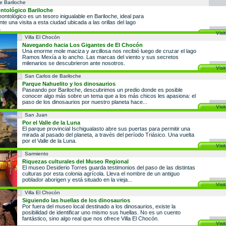
e Bariloche
ntológico Bariloche
ontológico es un tesoro inigualable en Bariloche, ideal para
te una visita a esta ciudad ubicada a las orillas del lago
.
Visit
Villa El Chocón
Navegando hacia Los Gigantes de El Chocón
Una enorme mole maciza y arcillosa nos recibió luego de cruzar el lago
Ramos Mexía a lo ancho. Las marcas del viento y sus secretos
milenarios se descubrieron ante nosotros.
Visit
San Carlos de Bariloche
Parque Nahuelito y los dinosaurios
Paseando por Bariloche, descubrimos un predio donde es posible
conocer algo más sobre un tema que a los más chicos les apasiona: el
paso de los dinosaurios por nuestro planeta hace...
Visit
San Juan
Por el Valle de la Luna
El parque provincial Ischigualasto abre sus puertas para permitir una
mirada al pasado del planeta, a través del período Triásico. Una vuelta
por el Valle de la Luna.
Visit
Sarmiento
Riquezas culturales del Museo Regional
El museo Desiderio Torres guarda testimonios del paso de las distintas
culturas por esta colonia agrícola. Lleva el nombre de un antiguo
poblador aborigen y está situado en la vieja...
Visit
Villa El Chocón
Siguiendo las huellas de los dinosaurios
Por fuera del museo local destinado a los dinosaurios, existe la
posibilidad de identificar uno mismo sus huellas. No es un cuento
fantástico, sino algo real que nos ofrece Villa El Chocón.
Visit