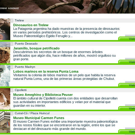
Trelew
Dinosaurios en Trelew
La Patagonia argentina ha dado muestras de la presencia de dinosaurios
en varios períodos prehistóricos. Los centros de investigación como el
Museo Paleontológico Egidio Feruglio y...
Visit
Puerto Deseado
Jaramillo, bosque petrificado
Descubrimos los secretos de un bosque de enormes árboles
petrificados que algún día, hace millones de años, mostró orgulloso su
gran porte.
Visit
Puerto Madryn
Lobos marinos en la reserva Punta Loma
Visitamos la colonia de lobos marinos de un pelo que habita la reserva
natural Punta Loma, una de las primeras áreas protegidas de Chubut.
Visit
Cipolletti
Museo Ameghino y Biblioteca Peuser
El ámbito cultural de Cipolletti cuenta con dos entidades que desarrollan
sus actividades en importantes edificios y velan por el material que
guardan en su interior.
Visit
Cutral-Có / Plaza Huincul
Museo Municipal Carmen Funes
El museo Carmen Funes exhibe una importante muestra paleontológica
de los restos fósiles que se encontraron en la región, entre los que se
destacan el del dinosaurio más grande del mundo.
Visit