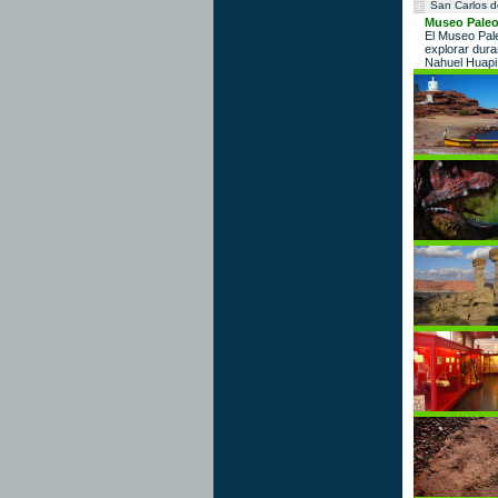
San Carlos d
Museo Paleo
El Museo Pale
explorar duran
Nahuel Huapi