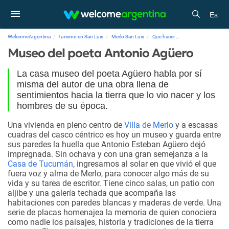
Es
WelcomeArgentina
Turismo en San Luis
Merlo San Luis
Que hacer
Museo del poeta An
Museo del poeta Antonio Agüero
La casa museo del poeta Agüero habla por sí
misma del autor de una obra llena de
sentimientos hacia la tierra que lo vio nacer y los
hombres de su época.
Una vivienda en pleno centro de
Villa de Merlo
y a escasas
cuadras del casco céntrico es hoy un museo y guarda entre
sus paredes la huella que Antonio Esteban Agüero dejó
impregnada. Sin ochava y con una gran semejanza a la
Casa de Tucumán
, ingresamos al solar en que vivió el que
fuera voz y alma de Merlo, para conocer algo más de su
vida y su tarea de escritor. Tiene cinco salas, un patio con
aljibe y una galería techada que acompaña las
habitaciones con paredes blancas y maderas de verde. Una
serie de placas homenajea la memoria de quien conociera
como nadie los paisajes, historia y tradiciones de la tierra