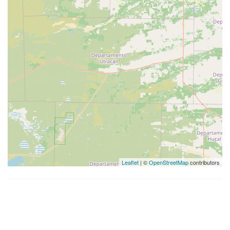
Leaflet
| ©
OpenStreetMap
contributors
Alojamientos más buscados
en Merlo San Luis