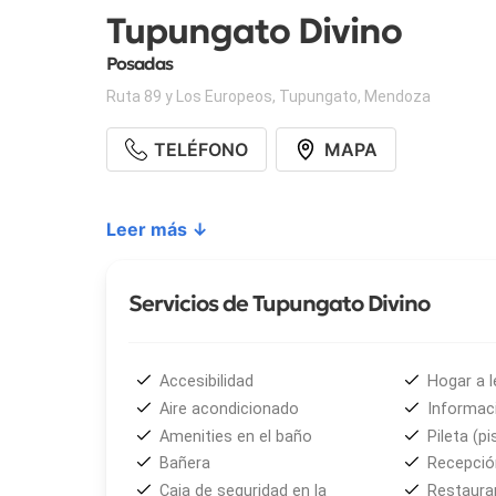
Tupungato Divino
Posadas
Ruta 89 y Los Europeos
,
Tupungato
,
Mendoza
TELÉFONO
MAPA
Leer más ↓
Servicios de Tupungato Divino
Accesibilidad
Hogar a l
Aire acondicionado
Informaci
Amenities en el baño
Pileta (pi
Bañera
Recepción
Caja de seguridad en la
Restaura