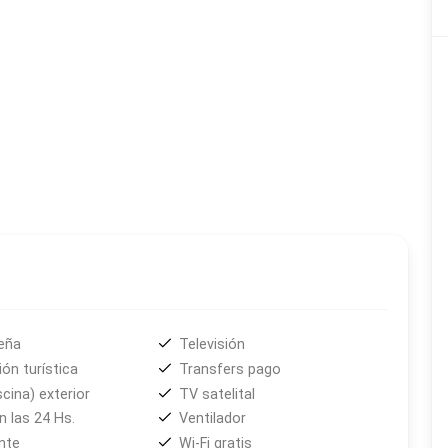
eña
Televisión
ón turística
Transfers pago
scina) exterior
TV satelital
 las 24 Hs.
Ventilador
nte
Wi-Fi gratis