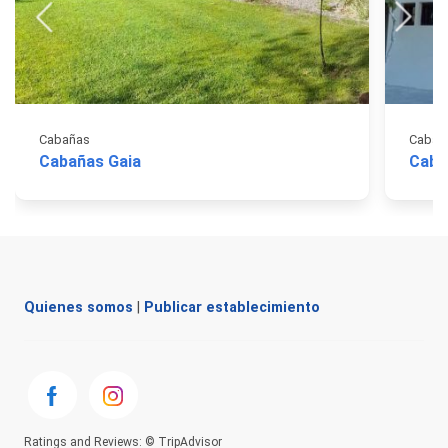
Cabañas
Cabañ
Cabañas Gaia
Caba
Quienes somos
|
Publicar establecimiento
Ratings and Reviews: © TripAdvisor