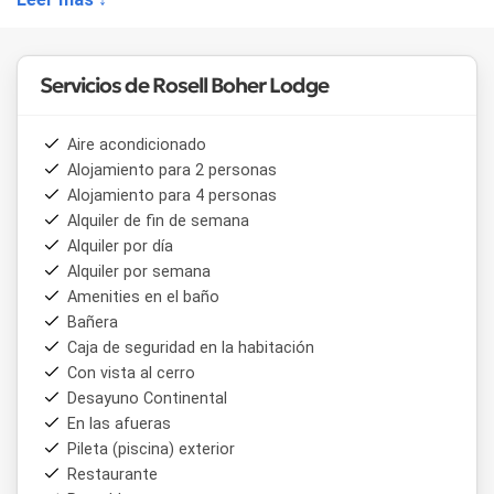
privadas:
• Villa Deluxe con vista al lago, viñedos y montañas
• Villa Deluxe con vista a viñedos y montañas con cava
subterránea
Servicios de Rosell Boher Lodge
• Villa Deluxe con vista a viñedos y montañas con cava y
hogar
• Villa Master con vista al lago, montañas y viñedos
Aire acondicionado
• Villa Master con vista a montañas y viñedos, cava privada
Alojamiento para 2 personas
y hogar a leña
Alojamiento para 4 personas
• Master Suite con jacuzzi, terraza privada y habitación
Alquiler de fin de semana
doble en suite
Alquiler por día
Todas las villas privadas disponen de jacuzzi y fogón en sus
Alquiler por semana
terrazas, lo que convierte cada estadía en una experiencia
Amenities en el baño
de descanso con el paisaje cordillerano como telón de
Bañera
fondo. La arquitectura del conjunto fue diseñada para
Caja de seguridad en la habitación
integrarse al entorno natural, con edificaciones de bajo
Con vista al cerro
impacto que se mimetizan con la vista de los viñedos y las
Desayuno Continental
montañas.
En las afueras
Rosell Boher Lodge
cuenta con restaurante propio,
Pileta (piscina) exterior
distinguido como Mejor Restaurante de Bodega del Mundo
Restaurante
2020, donde la propuesta culinaria se basa en ingredientes