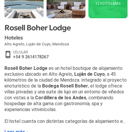
12 FOTOS MÁS
Rosell Boher Lodge
Hoteles
Alto Agrelo
,
Luján de Cuyo
,
Mendoza
CELULAR
+54 9 2614178267
Rosell Boher Lodge
es un hotel boutique de alojamiento
exclusivo ubicado en Alto Agrelo,
Luján de Cuyo
, a 45
kilómetros de la ciudad de Mendoza. Integrado al proyecto
enoturístico de la
Bodega Rosell Boher
, el lodge ofrece
villas privadas y una suite de lujo en un entorno de viñedos
con vistas a la
Cordillera de los Andes
, combinando
hospedaje de alta gama con gastronomía, spa y
experiencias vitivinícolas.
El hotel cuenta con distintas categorías de alojamiento en
Mendoza distribuidas entre el Guest House y las villas
Leer más ↓