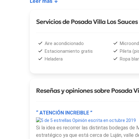
Leer más ↓
Entre los servicios e instalaciones disponibles se c
servicio de lavandería. Las vistas desde el establ
Servicios de Posada Villa Los Sauces
los Andes
, rasgo característico del entorno de
Ch
Posada Villa Los Sauces
organiza wine tours per
Aire acondicionado
Microon
reconocimiento internacional en los
Caminos del 
Estacionamiento gratis
Pileta (pi
horarios y preferencias de cada huésped, ofreciend
Heladera
Ropa bla
región.
Reseñas y opiniones sobre Posada Vi
“ ATENCIÓN INCREIBLE ”
Opinión escrita en octubre 2019
Si la idea es recorrer las distintas bodegas d
estratégico ya que está cerca de Luján, valle d