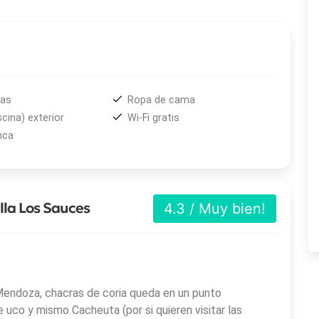
uentan jardín con piscina, cancha de tenis, parrilla y
ecimiento permiten apreciar el paisaje de la
Cordillera de
acras de Coria
.
sonalizados que incluyen la visita a tres bodegas de
das
Ropa de cama
Vino
de Mendoza. Los recorridos se coordinan según los
scina) exterior
Wi-Fi gratis
o una experiencia adaptada al ritmo de quien visita la
nca
lla Los Sauces
4.3 / Muy bien!
e Mendoza, chacras de coria queda en un punto
e uco y mismo Cacheuta (por si quieren visitar las