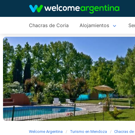
Chacras de Coria
Alojamientos
Ser
Welcome Argentina
Turismo en Mendoza
Chacras de 