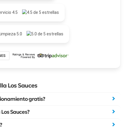
rvicio 4.5
Limpieza 5.0
NES
lla Los Sauces
cionamiento gratis?
a Los Sauces?
?