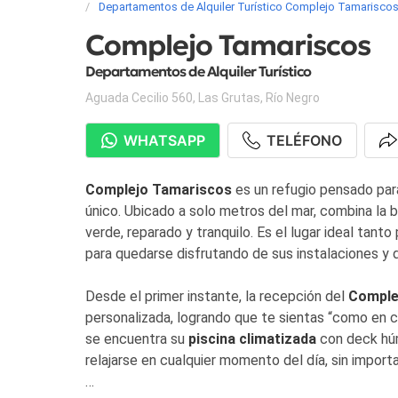
Departamentos de Alquiler Turístico Complejo Tamarisco
Complejo Tamariscos
Departamentos de Alquiler Turístico
Aguada Cecilio 560
,
Las Grutas
,
Río Negro
WHATSAPP
TELÉFONO
Complejo Tamariscos
es un refugio pensado pa
único. Ubicado a solo metros del mar, combina la b
verde, reparado y tranquilo. Es el lugar ideal tant
para quedarse disfrutando de sus instalaciones y d
Desde el primer instante, la recepción del
Comple
personalizada, logrando que te sientas “como en c
se encuentra su
piscina climatizada
con deck húm
relajarse en cualquier momento del día, sin importa