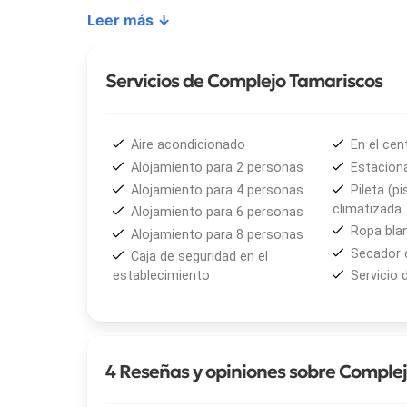
La cercanía a la
Bajada Los Acantilados
—a solo 
Leer más ↓
donde en marea baja se forman piletones naturale
diferentes en la costa. Además, el complejo ofre
habitaciones, potenciando el encanto del entorno.
Servicios de Complejo Tamariscos
El
Complejo Tamariscos
también dispone de múl
departamentos totalmente equipados
para has
Aire acondicionado
En el cen
habitaciones dobles
con desayuno a la habitaci
Alojamiento para 2 personas
Estacion
y un sector de parrillas, ya sea en los balcones pr
Alojamiento para 4 personas
Pileta (pi
climatizada
Alojamiento para 6 personas
Pensado para toda la familia, el complejo incluye 
Ropa bla
Alojamiento para 8 personas
chicos se diviertan mientras los adultos disfrutan
Secador 
Caja de seguridad en el
dueños, la calidad de los servicios y la privilegia
establecimiento
Servicio 
Tamariscos
siempre quieran volver.
4 Reseñas y opiniones sobre Comple