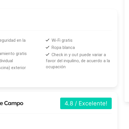
ejo
s
s y funcionales, perfectas para descansar y recargar
eguridad en la
Wi-Fi gratis
 ofrece la posibilidad de hospedarse en
departamentos
Ropa blanca
dad y vistas privilegiadas.
amiento gratis
Check in y out puede variar a
dividual
favor del inquilino, de acuerdo a la
ped, donde la atención personalizada y el entorno natural
ocupación
scina) exterior
able.
de Campo
4.8 / Excelente!