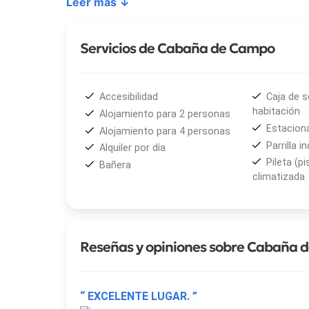
Leer más ↓
• Estacionamiento semicubierto dentro del compl
• TV por cable en dormitorio, living y comedor
• Aire acondicionado opcional en todas las cabaña
Servicios de Cabaña de Campo
• Ropa blanca de excelente calidad
Cabaña de Campo
cuenta con unidades acogedora
Accesibilidad
Caja de s
energías en un entorno seguro y familiar. Además,
habitación
Alojamiento para 2 personas
frente al mar
, una alternativa que combina comodi
Estacion
Alojamiento para 4 personas
Parrilla in
Alquiler por día
Un espacio pensado para el bienestar de cada hués
Pileta (pi
Bañera
convierten cada estadía en una experiencia inolvid
climatizada
Reseñas y opiniones sobre Cabaña 
“ EXCELENTE LUGAR. ”