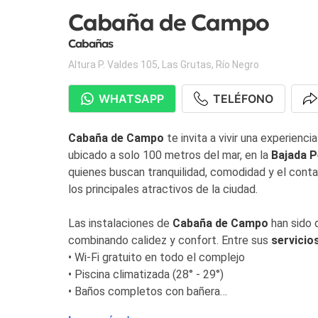
Cabaña de Campo
Cabañas
Altura P. Valdes 105
,
Las Grutas
,
Río Negro
WHATSAPP
TELÉFONO
Cabaña de Campo
te invita a vivir una experienci
ubicado a solo 100 metros del mar, en la
Bajada 
quienes buscan tranquilidad, comodidad y el contac
los principales atractivos de la ciudad.
Las instalaciones de
Cabaña de Campo
han sido 
combinando calidez y confort. Entre sus
servicio
• Wi-Fi gratuito en todo el complejo
• Piscina climatizada (28° - 29°)
• Baños completos con bañera
• Desayuno autoservicio