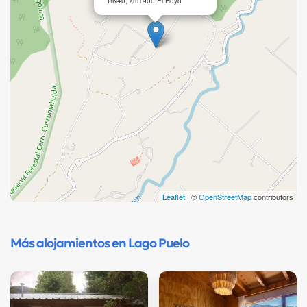
RN40, km1900 El Hoyo
Leaflet
| ©
OpenStreetMap
contributors
Más alojamientos en Lago Puelo