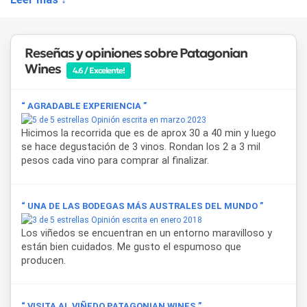
La propuesta enológica de
Patagonian Wines
incluye una
selección de vinos varietales y de corte, además de
espumosos elaborados con técnicas tradicionales. Entre
los
vinos
se destacan:
Reseñas y opiniones sobre Patagonian
Wines
•
Piedra Parada
– Red Blend de Merlot y Pinot Noir,
4.6 / Excelente!
elaborado sin paso por madera, de perfil fresco y elegante.
•
Faldeo del Epuyén Pinot Noir
– expresión varietal con
“ AGRADABLE EXPERIENCIA ”
crianza en roble francés.
Opinión escrita en marzo 2023
•
Faldeo del Epuyén Merlot
– varietal con paso por barrica,
Hicimos la recorrida que es de aprox 30 a 40 min y luego
de carácter suave y persistente.
se hace degustación de 3 vinos. Rondan los 2 a 3 mil
•
Faldeo del Epuyén Merlot Pinot Noir
– blend que
pesos cada vino para comprar al finalizar.
combina ambos varietales con crianza en roble.
Entre los
espumosos
, la bodega elabora:
“ UNA DE LAS BODEGAS MÁS AUSTRALES DEL MUNDO ”
•
Más Allá Brut Nature
– coupage de Chardonnay y Pinot
Opinión escrita en enero 2018
Los viñedos se encuentran en un entorno maravilloso y
Noir, de estilo clásico y carácter distinguido.
están bien cuidados. Me gusto el espumoso que
•
Más Allá Brut Nature Rosé
– elaborado a partir de
producen.
Merlot, con acidez marcada y frescura destacada.
Las
experiencias enológicas inmersivas
son el eje
central de la propuesta turística de la bodega. Cada
“ VISITA AL VIÑEDO PATAGONIAN WINES ”