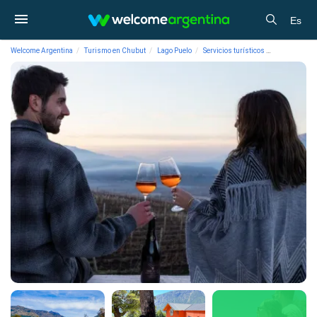
Es
Welcome Argentina
Turismo en Chubut
Lago Puelo
Servicios turísticos
Bodegas Pat