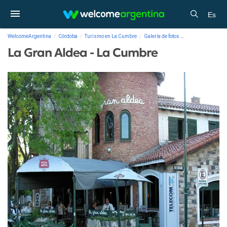
Es
WelcomeArgentina
Córdoba
Turismo en La Cumbre
Galería de fotos
La Gran Aldea - 
La Gran Aldea - La Cumbre