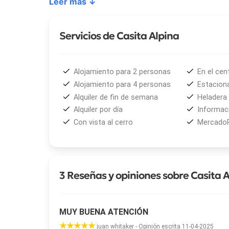
Leer más ↓
puedan preparar sus propias comidas con total co
estacionamiento privado, servicios que brindan u
para familias pequeñas.
Servicios de Casita Alpina
Casita Alpina
se encuentra situada bajo el pintore
de la ciudad, una ubicación estratégica que permi
Alojamiento para 2 personas
En el cen
servicios esenciales. Su entorno tranquilo la convi
Alojamiento para 4 personas
Estacion
cercanía a atractivos como el río Chimehuín, el parq
Alquiler de fin de semana
Heladera
posicionan como una excelente base para explorar
Alquiler por día
Informaci
Con vista al cerro
Mercado
El aeropuerto más cercano está a solo 17 km, lo qu
provincias o países.
3 Reseñas y opiniones sobre Casita 
MUY BUENA ATENCIÓN
juan whitaker - Opinión escrita 11-04-2025