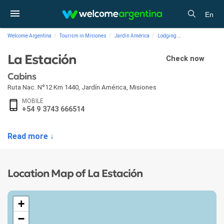
En
Welcome Argentina
Tourism in Misiones
Jardín América
Lodging
Cabins La Estaci
La Estación
Check now
Cabins
Ruta Nac. Nº12 Km 1440
,
Jardín América
,
Misiones
MOBILE
+54 9 3743 666514
Read more ↓
Location Map of La Estación
+
−