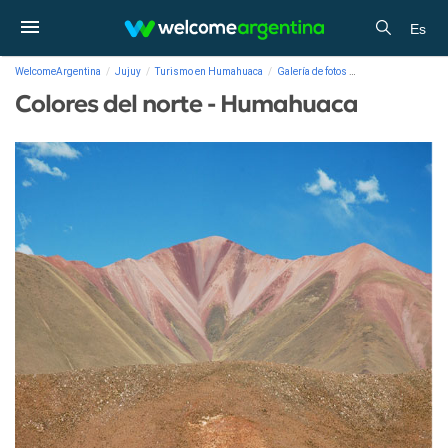
Es
WelcomeArgentina
Jujuy
Turismo en Humahuaca
Galería de fotos
Colores del norte 
Colores del norte - Humahuaca