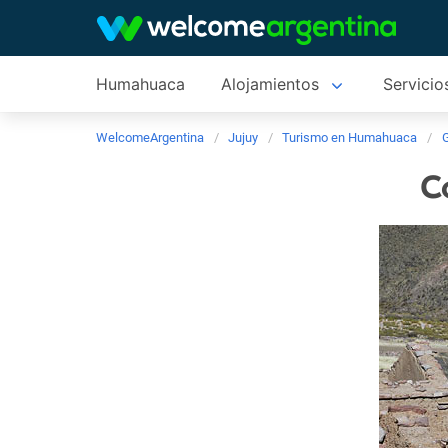
Humahuaca
Alojamientos
Servicios
WelcomeArgentina
Jujuy
Turismo en Humahuaca
G
C