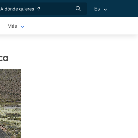
Es
Más
ca