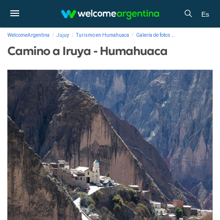
Es
WelcomeArgentina
Jujuy
Turismo en Humahuaca
Galería de fotos
Camino a Iruya - 
Camino a Iruya - Humahuaca