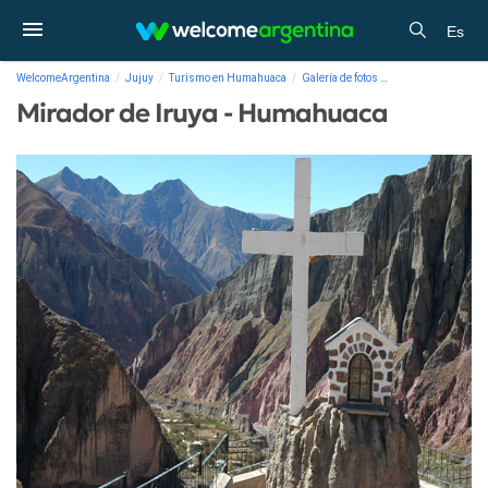
Es
WelcomeArgentina
Jujuy
Turismo en Humahuaca
Galería de fotos
Mirador de Iruya 
Mirador de Iruya - Humahuaca