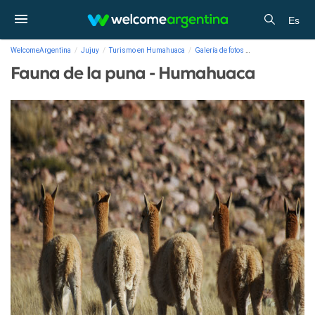
Es
WelcomeArgentina
Jujuy
Turismo en Humahuaca
Galería de fotos
Fauna de la puna 
Fauna de la puna - Humahuaca