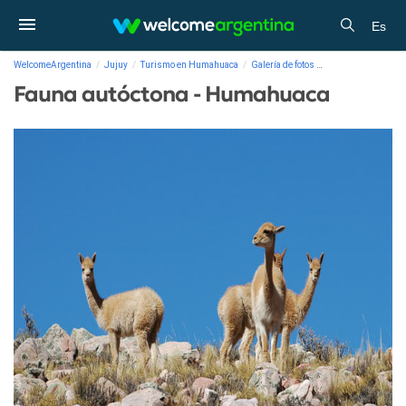
Es
WelcomeArgentina
Jujuy
Turismo en Humahuaca
Galería de fotos
Fauna autóctona -
Fauna autóctona - Humahuaca