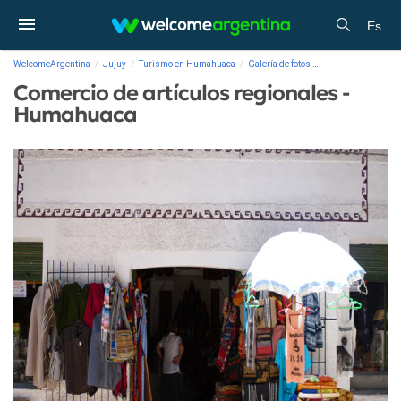
Es
WelcomeArgentina
Jujuy
Turismo en Humahuaca
Galería de fotos
Comercio de artícu
Comercio de artículos regionales -
Humahuaca