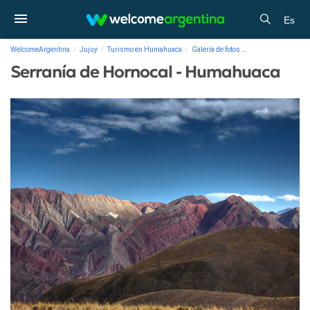
Es
WelcomeArgentina
Jujuy
Turismo en Humahuaca
Galería de fotos
Serranía de Horno
Serranía de Hornocal - Humahuaca