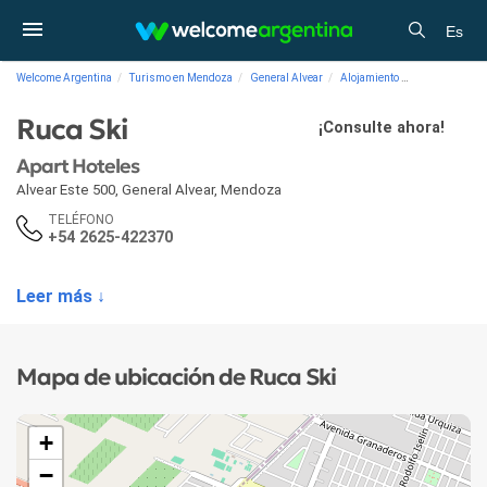
Es
Welcome Argentina
Turismo en Mendoza
General Alvear
Alojamiento
Apart Hoteles 
Ruca Ski
¡Consulte ahora!
Apart Hoteles
Alvear Este 500
,
General Alvear
,
Mendoza
TELÉFONO
+54 2625-422370
Leer más ↓
Mapa de ubicación de Ruca Ski
+
−