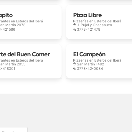
apito
Pizza Libre
rantes en
Esteros del Iberá
Pizzerías en
Esteros del Iberá
San Martín 2078
J. Pujol y Chacabuco
3-421586
3773-421478
rte del Buen Comer
El Campeón
rantes en
Esteros del Iberá
Pizzerías en
Esteros del Iberá
San Martín 2055
San Martín 1492
3-418301
3773-42-0034