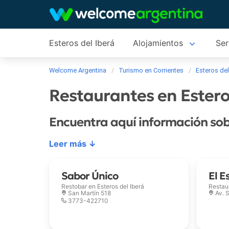
Esteros del Iberá
Alojamientos
Ser
Welcome Argentina
Turismo en Corrientes
Esteros del
Restaurantes en Estero
Encuentra aquí información sob
Leer más ↓
Sabor Único
El E
Restobar en
Esteros del Iberá
Restau
San Martín 518
Av. 
3773-422710