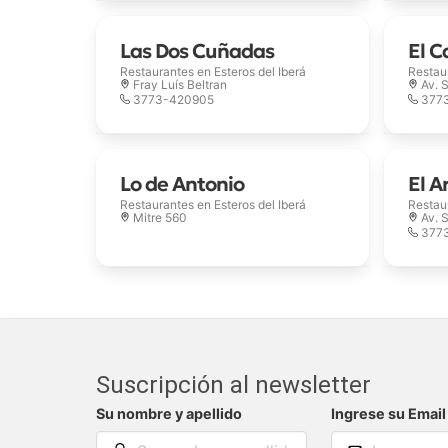
Las Dos Cuñadas
El C
Restaurantes en
Esteros del Iberá
Restau
Fray Luís Beltran
Av. 
3773-420905
377
Lo de Antonio
El A
Restaurantes en
Esteros del Iberá
Restau
Mitre 560
Av. 
377
Suscripción al newsletter
Su nombre y apellido
Ingrese su Email