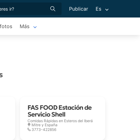
Publicar
Es
 fotos
Más
s
FAS FOOD Estación de
Servicio Shell
Comidas Rápidas en
Esteros del Iberá
Mitre y España
3773-422856