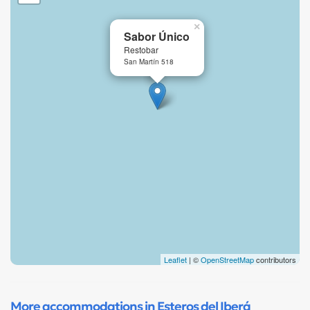
×
Sabor Único
Restobar
San Martín 518
Leaflet
| ©
OpenStreetMap
contributors
More accommodations in Esteros del Iberá