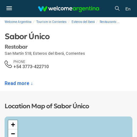
En
Welcome Argentina
Tourism in Corrientes
Esteros del Iberá
Restaurants
Restobar S
Sabor Único
Restobar
San Martín 518
,
Esteros del Iberá
,
Corrientes
PHONE
+54 3773-422710
Read more ↓
Location Map of Sabor Único
+
−