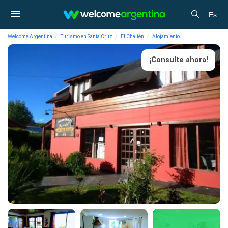
Es
Welcome Argentina
Turismo en Santa Cruz
El Chaltén
Alojamiento
Albergues/Hostel
¡Consulte ahora!