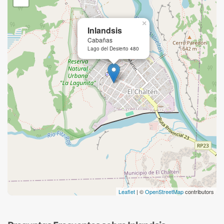
×
Inlandsis
Cabañas
Lago del Desierto 480
Leaflet
| ©
OpenStreetMap
contributors