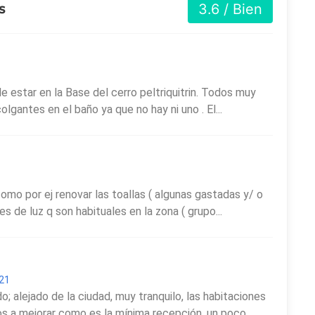
s
3.6 / Bien
e estar en la Base del cerro peltriquitrin. Todos muy
lgantes en el baño ya que no hay ni uno . El...
omo por ej renovar las toallas ( algunas gastadas y/ o
 de luz q son habituales en la zona ( grupo...
021
o; alejado de la ciudad, muy tranquilo, las habitaciones
 a mejorar como es la mínima recepción, un poco...