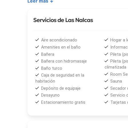
Leer más ↓
Además de sus confortables habitaciones, Las Nal
comodidades. Los huéspedes pueden disfrutar de la p
Servicios de Las Nalcas
todo el hotel. El personal atento y amable está s
necesiten.
Aire acondicionado
Hogar a l
Amenities en el baño
Informaci
Bañera
Pileta (pi
Bañera con hidromasaje
Pileta (pi
climatizada
Baño turco
Room Ser
Caja de seguridad en la
habitación
Sauna
Depósito de equipaje
Secador 
Desayuno
Servicio 
Estacionamiento gratis
Tarjetas 