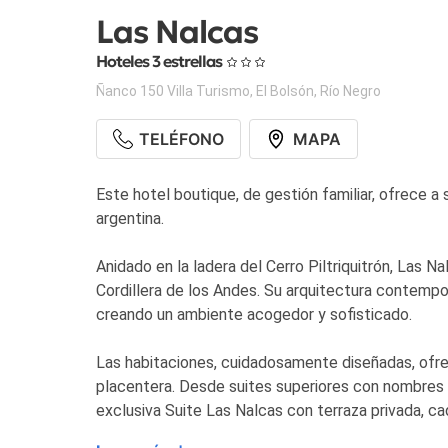
Las Nalcas
Hoteles 3 estrellas
Ñanco 150 Villa Turismo
,
El Bolsón
,
Río Negro
TELÉFONO
MAPA
Este hotel boutique, de gestión familiar, ofrece a
argentina.
Anidado en la ladera del Cerro Piltriquitrón, Las 
Cordillera de los Andes. Su arquitectura contempo
creando un ambiente acogedor y sofisticado.
Las habitaciones, cuidadosamente diseñadas, ofr
placentera. Desde suites superiores con nombres 
exclusiva Suite Las Nalcas con terraza privada, c
privacidad.