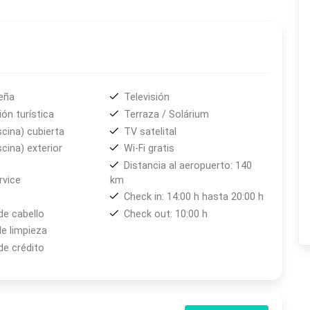
cas cuenta con una amplia gama de servicios y
iscina, el spa, el desayuno incluido, y el wifi gratuito en
iempre dispuesto a asistir a los huéspedes en todo lo que
eña
Televisión
ón turística
Terraza / Solárium
scina) cubierta
TV satelital
scina) exterior
Wi-Fi gratis
Distancia al aeropuerto: 140
vice
km
Check in: 14:00 h hasta 20:00 h
de cabello
Check out: 10:00 h
de limpieza
de crédito