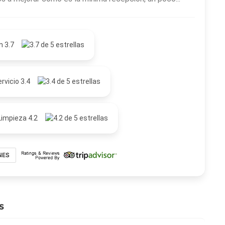
n 3.7
rvicio 3.4
Limpieza 4.2
NES
s