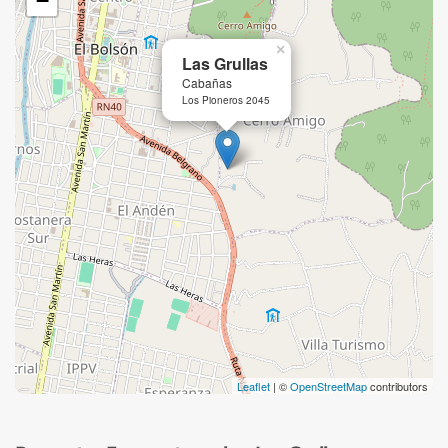
−
×
Las Grullas
Cabañas
Los Pioneros 2045
Leaflet
| ©
OpenStreetMap
contributors