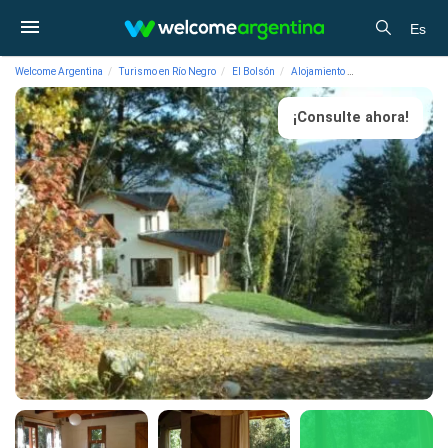
Es
Welcome Argentina
Turismo en Río Negro
El Bolsón
Alojamiento
Cabañas Las Grull
¡Consulte ahora!