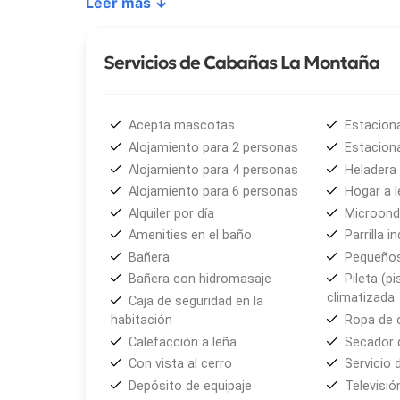
Leer más ↓
Servicios de Cabañas La Montaña
Acepta mascotas
Estacion
Alojamiento para 2 personas
Estacion
Alojamiento para 4 personas
Heladera
Alojamiento para 6 personas
Hogar a l
Alquiler por día
Microon
Amenities en el baño
Parrilla in
Bañera
Pequeños
Bañera con hidromasaje
Pileta (pi
climatizada
Caja de seguridad en la
habitación
Ropa de
Calefacción a leña
Secador 
Con vista al cerro
Servicio 
Depósito de equipaje
Televisió