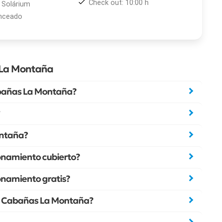
Check out: 10:00 h
 Solárium
anceado
 La Montaña
bañas La Montaña?
ontaña?
namiento cubierto?
namiento gratis?
ada Cabañas La Montaña?