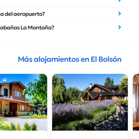
a del aeropuerto?
deCabañas La Montaña?
Más alojamientos en El Bolsón