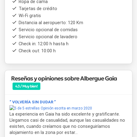
Ropa de cama
la posibilidad de contratar, de manera opcional, servicio de
Tarjetas de crédito
lavandería y comidas caseras. A pocas cuadras se
Wi-Fi gratis
encuentran una despensa y la parada del colectivo urbano,
lo que facilita el acceso sin necesidad de vehículo propio.
Distancia al aeropuerto: 120 Km
Servicio opcional de comidas
En cuanto a los espacios comunes y recreativos, el predio
Servicio opcional de lavadero
cuenta con piano, juegos de mesa, libros y un sector de
Check in: 12:00 h hasta h
juegos para niños. En el exterior se destaca un amplio
Check out: 10:00 h
parque con fogón, pileta de natación al aire libre de 10 por
5 metros, cancha de vóley, huerta orgánica, frutales,
gallinero y acceso directo al río. Estos espacios permiten
disfrutar del entorno natural de El Bolsón tanto en estadías
Reseñas y opiniones sobre Albergue Gaia
familiares como en encuentros grupales, retiros, charlas,
cursos y eventos especiales.
4.3 / Muy bien!
Albergue Gaia
también está preparado para hospedaje de
grupos y contingentes, con capacidad total para 40
“ VOLVERÍA SIN DUDAR ”
personas, ofreciendo opciones de alojamiento, media
Opinión escrita en marzo 2020
La experiencia en Gaia ha sido excelente y gratificante.
pensión o pensión completa, con comidas caseras. Es una
Llegamos casi de casualidad, aunque las casualidades no
alternativa elegida para viajes de egresados, viajes de
existen, cuando creíamos que no conseguiríamos
estudio, campamentos educativos, picnics, actividades
alojamiento en la zona por estar...
recreativas y contingentes de adultos, con atención