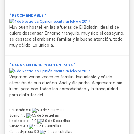
adaptada a las necesidades de cada grupo.
La ubicación del alojamiento permite acceder caminando a
“ RECOMENDABLE ”
diversos atractivos turísticos de El Bolsón y sus
Opinión escrita en febrero 2017
alrededores. Entre los lugares de interés cercanos se
Muy buen hostel, en las afueras de El Bolsón, ideal si se
encuentran el criadero de truchas, los recorridos por la
quiere descansar. Entorno tranquilo, muy rico el desayuno,
margen del río Quemquentreu, el Circuito del Mallín
se destaca el ambiente familiar y la buena atención, todo
Ahogado y la Cascada Nahuel Pan – Rinconada Nahuel Pan,
muy cálido. Lo único a...
además de múltiples senderos y paseos característicos de
la región patagónica.
“ PARA SENTIRSE COMO EN CASA ”
Opinión escrita en febrero 2017
Viajamos varias veces en familia. Inigualable y cálida
atención de sus dueños, Ariel y Alejandra. Alojamiento sin
lujos, pero con todas las comodidades y la tranquilidad
para disfrutar del...
Ubicación 5.0
Sueño 4.5
Habitaciones 3.0
Servicio 4.3
Calidad/precio 3.0