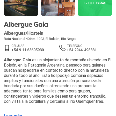
12 FOTOS MÁS
Albergue Gaia
Albergues/Hostels
Ruta Nacional 40 Km. 1923
,
El Bolsón
,
Río Negro
CELULAR
TELÉFONO
+54 9 11 63605930
+54 2944-498331
Albergue Gaia
es un alojamiento de montaña ubicado en El
Bolsón, en la Patagonia Argentina, pensado para quienes
buscan hospedarse en contacto directo con la naturaleza
durante todo el año. Este hospedaje combina espacios
amplios y funcionales con una atención personalizada
brindada por sus dueños, ofreciendo una propuesta
adecuada tanto para familias como para grupos,
contingentes y viajeros que desean un entorno tranquilo,
con vista a la cordillera y cercanía al río Quemquentreu.
Dentro de la oferta de alojamiento en El Bolsón, el albergue
Leer más ↓