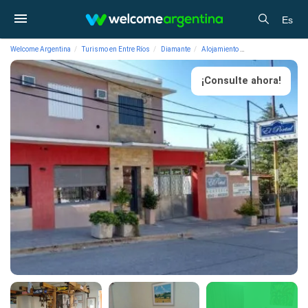
Es
Welcome Argentina
Turismo en Entre Ríos
Diamante
Alojamiento
Hosterías El Portal
¡Consulte ahora!