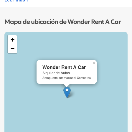
*MAYOR DE 23 AÑOS
Sin excepción
Mapa de ubicación de Wonder Rent A Car
*TARJETA DE CRÉDITO
Para Garantía
+
−
×
Wonder Rent A Car
Alquiler de Autos
Aeropuerto internacional Corrientes