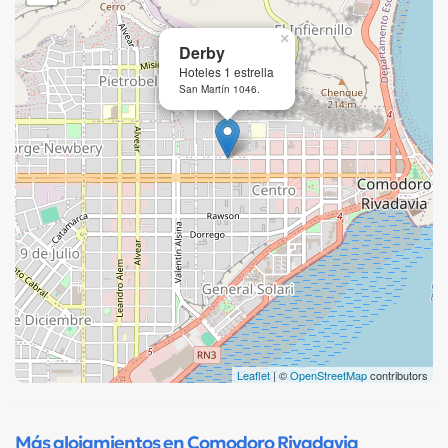
×
Derby
Hoteles 1 estrella
San Martín 1046.
Leaflet
| ©
OpenStreetMap
contributors
Más alojamientos en Comodoro Rivadavia