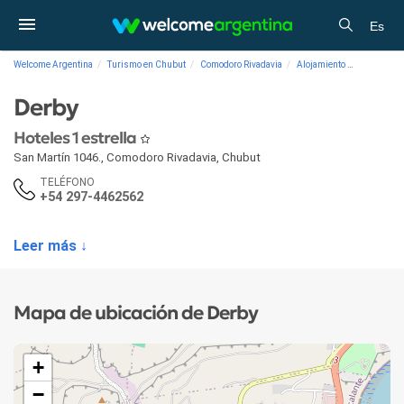
Es
Welcome Argentina
Turismo en Chubut
Comodoro Rivadavia
Alojamiento
Hoteles 1 
Derby
Hoteles 1 estrella
San Martín 1046.
,
Comodoro Rivadavia
,
Chubut
TELÉFONO
+54 297-4462562
Leer más ↓
Mapa de ubicación de Derby
+
−