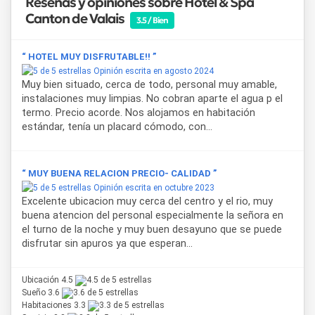
Reseñas y opiniones sobre Hotel & Spa
ofrece un
desayuno buffet
variado y delicioso, ideal para
Canton de Valais
3.5 / Bien
disfrutar antes de salir a recorrer la ciudad o pasar un día en
la playa o en las termas.
“ HOTEL MUY DISFRUTABLE!! ”
En resumen,
Hotel Canton de Valais
es más que un
Opinión escrita en agosto 2024
alojamiento: es un espacio donde la
calidez, la
Muy bien situado, cerca de todo, personal muy amable,
tranquilidad y el encanto
de
Colón
se viven con
instalaciones muy limpias. No cobran aparte el agua p el
intensidad. Perfecto para una escapada romántica, un viaje
termo. Precio acorde. Nos alojamos en habitación
de relax o unas vacaciones en familia.
estándar, tenía un placard cómodo, con...
“ MUY BUENA RELACION PRECIO- CALIDAD ”
Opinión escrita en octubre 2023
Excelente ubicacion muy cerca del centro y el rio, muy
buena atencion del personal especialmente la señora en
el turno de la noche y muy buen desayuno que se puede
disfrutar sin apuros ya que esperan...
Ubicación 4.5
Sueño 3.6
Habitaciones 3.3