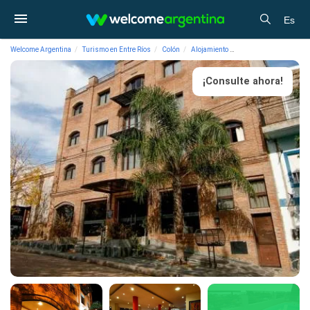
Es
Welcome Argentina
Turismo en Entre Ríos
Colón
Alojamiento
Hoteles 3 estrellas Ho
¡Consulte ahora!