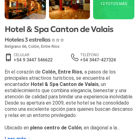
12 FOTOS MÁS
Hotel & Spa Canton de Valais
Hoteles 3 estrellas
Belgrano 66
,
Colón
,
Entre Ríos
CELULAR
TELÉFONO
+54 9 3447 546622
+54 3447-427324
En el corazón de
Colón, Entre Ríos
, a pasos de los
principales atractivos turísticos, se encuentra el
encantador
Hotel & Spa Canton de Valais
, un
establecimiento que combina elegancia, bienestar y una
atención de calidad para brindar una experiencia inolvidable.
Desde su apertura en 2009, este hotel se ha consolidado
como una excelente opción para quienes buscan descanso
y relax en un entorno privilegiado.
Ubicado en
pleno centro de Colón
, en diagonal a la
tradicional
Plaza San Martín
, el hotel goza de una
Leer más ↓