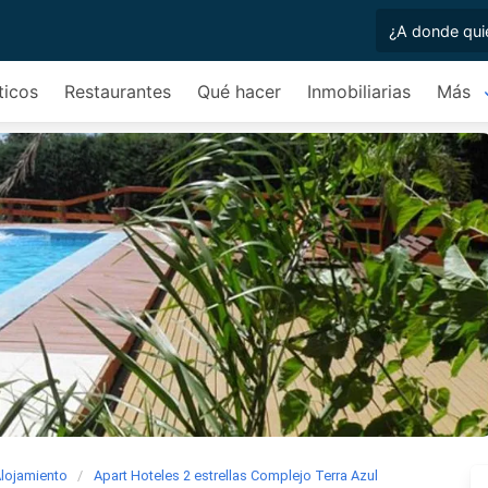
ticos
Restaurantes
Qué hacer
Inmobiliarias
Más
lojamiento
Apart Hoteles 2 estrellas Complejo Terra Azul