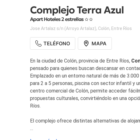
Complejo Terra Azul
Apart Hoteles 2 estrellas
Jose Artalaz s/n (Arroyo Artalaz)
,
Colón
,
Entre Ríos
TELÉFONO
MAPA
En la ciudad de Colón, provincia de Entre Ríos,
Com
pensado para quienes buscan descansar en contacto
Emplazado en un entorno natural de más de 3.000
para 2 a 5 personas, piscina con sector infantil y u
centro comercial de Colón, permite acceder fácil
propuestas culturales, convirtiéndolo en una opció
Ríos.
El complejo ofrece distintas alternativas de aloja
• Cabañas de dos pisos para 2 a 5 personas