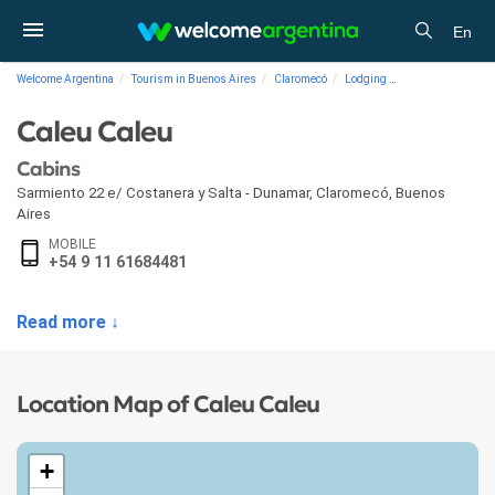
En
Welcome Argentina
Tourism in Buenos Aires
Claromecó
Lodging
Cabins Caleu Cal
Caleu Caleu
Cabins
Sarmiento 22 e/ Costanera y Salta - Dunamar
,
Claromecó
,
Buenos
Aires
MOBILE
+54 9 11 61684481
Read more ↓
Location Map of Caleu Caleu
+