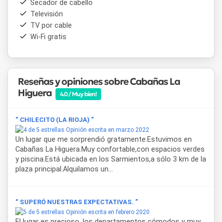
Secador de cabello
niños, lo que lo convierte en una alternativa de alojamiento
Televisión
en Chilecito apta para estadías familiares en cualquier
TV por cable
época del año.
Wi-Fi gratis
Chilecito es una de las ciudades más visitadas de La Rioja
por su entorno de quebradas y viñedos. Desde el complejo
se puede acceder fácilmente a la
Cuesta de Miranda
, al
Parque Nacional Talampaya
, a la
Estación Aérea La
Reseñas y opiniones sobre Cabañas La
Rioja
y a las bodegas de la región vitivinícola del
Valle de
Higuera
4.0 / Muy bien!
Famatina
, entre otros atractivos de la zona.
“ CHILECITO (LA RIOJA) ”
Opinión escrita en marzo 2022
Un lugar que me sorprendió gratamente.Estuvimos en
Cabañas La Higuera.Muy confortable,con espacios verdes
y piscina.Está ubicada en los Sarmientos,a sólo 3 km de la
plaza principal.Alquilamos un...
“ SUPERÓ NUESTRAS EXPECTATIVAS. ”
Opinión escrita en febrero 2020
El lugar es precioso, los departamentos cómodos y muy