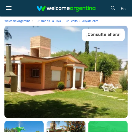
Es
Welcome Argentina
Turismo en La Rioja
Chilecito
Alojamiento
Cabañas Cabañas La 
¡Consulte ahora!