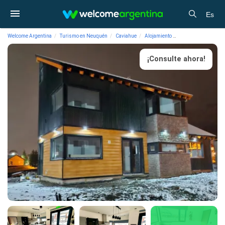
Es
Welcome Argentina
Turismo en Neuquén
Caviahue
Alojamiento
Cabañas Tunquelen
¡Consulte ahora!