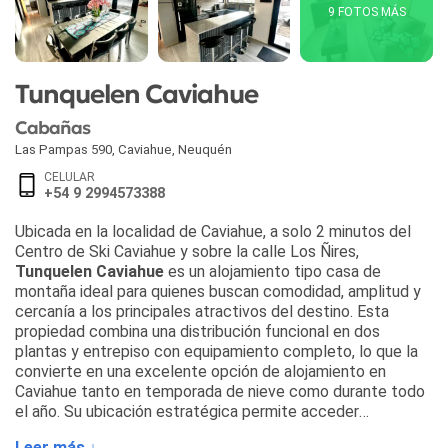
9 FOTOS MÁS
Tunquelen Caviahue
Cabañas
Las Pampas 590
,
Caviahue
,
Neuquén
CELULAR
+54 9 2994573388
Ubicada en la localidad de Caviahue, a solo 2 minutos del
Centro de Ski Caviahue y sobre la calle Los Ñires,
Tunquelen Caviahue
es un alojamiento tipo casa de
montaña ideal para quienes buscan comodidad, amplitud y
cercanía a los principales atractivos del destino. Esta
propiedad combina una distribución funcional en dos
plantas y entrepiso con equipamiento completo, lo que la
convierte en una excelente opción de alojamiento en
Caviahue tanto en temporada de nieve como durante todo
el año. Su ubicación estratégica permite acceder
rápidamente al centro, a los servicios turísticos y a los
Leer más ↓